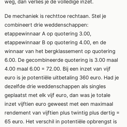
weg, dan verlies je de volledige inzet.
De mechaniek is rechttoe rechtaan. Stel je
combineert drie weddenschappen:
etappewinnaar A op quotering 3.00,
etappewinnaar B op quotering 4.00, en de
winnaar van het bergklassement op quotering
6.00. De gecombineerde quotering is 3.00 maal
4.00 maal 6.00 = 72.00. Bij een inzet van vijf
euro is je potentiële uitbetaling 360 euro. Had je
dezelfde drie weddenschappen als singles
geplaatst met elk vijf euro, dan was je totale
inzet vijftien euro geweest met een maximaal
rendement van vijftien plus twintig plus dertig =
65 euro. Het verschil in potentiële opbrengst is