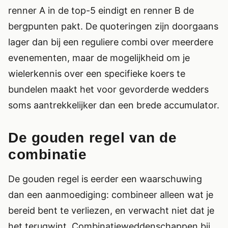
renner A in de top-5 eindigt en renner B de
bergpunten pakt. De quoteringen zijn doorgaans
lager dan bij een reguliere combi over meerdere
evenementen, maar de mogelijkheid om je
wielerkennis over een specifieke koers te
bundelen maakt het voor gevorderde wedders
soms aantrekkelijker dan een brede accumulator.
De gouden regel van de
combinatie
De gouden regel is eerder een waarschuwing
dan een aanmoediging: combineer alleen wat je
bereid bent te verliezen, en verwacht niet dat je
het terugwint. Combinatieweddenschappen bij