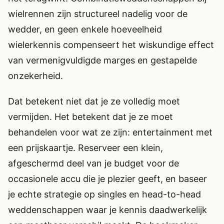
wielrennen zijn structureel nadelig voor de
wedder, en geen enkele hoeveelheid
wielerkennis compenseert het wiskundige effect
van vermenigvuldigde marges en gestapelde
onzekerheid.
Dat betekent niet dat je ze volledig moet
vermijden. Het betekent dat je ze moet
behandelen voor wat ze zijn: entertainment met
een prijskaartje. Reserveer een klein,
afgeschermd deel van je budget voor de
occasionele accu die je plezier geeft, en baseer
je echte strategie op singles en head-to-head
weddenschappen waar je kennis daadwerkelijk