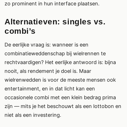
zo prominent in hun interface plaatsen.
Alternatieven: singles vs.
combi’s
De eerlijke vraag is: wanneer is een
combinatieweddenschap bij wielrennen te
rechtvaardigen? Het eerlijke antwoord is: bijna
nooit, als rendement je doel is. Maar
wielrenwedden is voor de meeste mensen ook
entertainment, en in dat licht kan een
occasionele combi met een klein bedrag prima
zijn — mits je het beschouwt als een lottobon en
niet als een investering.