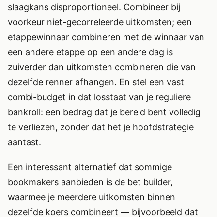
slaagkans disproportioneel. Combineer bij
voorkeur niet-gecorreleerde uitkomsten; een
etappewinnaar combineren met de winnaar van
een andere etappe op een andere dag is
zuiverder dan uitkomsten combineren die van
dezelfde renner afhangen. En stel een vast
combi-budget in dat losstaat van je reguliere
bankroll: een bedrag dat je bereid bent volledig
te verliezen, zonder dat het je hoofdstrategie
aantast.
Een interessant alternatief dat sommige
bookmakers aanbieden is de bet builder,
waarmee je meerdere uitkomsten binnen
dezelfde koers combineert — bijvoorbeeld dat