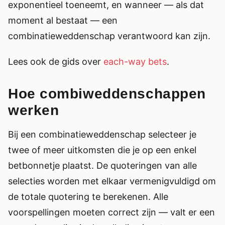
exponentieel toeneemt, en wanneer — als dat
moment al bestaat — een
combinatieweddenschap verantwoord kan zijn.
Lees ook de gids over
each-way bets
.
Hoe combiweddenschappen
werken
Bij een combinatieweddenschap selecteer je
twee of meer uitkomsten die je op een enkel
betbonnetje plaatst. De quoteringen van alle
selecties worden met elkaar vermenigvuldigd om
de totale quotering te berekenen. Alle
voorspellingen moeten correct zijn — valt er een