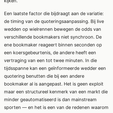
kijken.
Een laatste factor die bijdraagt aan de variatie:
de timing van de quoteringsaanpassing. Bij live
wedden op wielrennen bewegen de odds van
verschillende bookmakers niet synchroon. De
ene bookmaker reageert binnen seconden op
een koersgebeurtenis, de andere heeft een
vertraging van een tot twee minuten. In die
tijdsspanne kan een geïnformeerde wedder een
quotering benutten die bij een andere
bookmaker al is aangepast. Het is geen exploit
maar een structureel kenmerk van een markt die
minder geautomatiseerd is dan mainstream
sporten — en het is een van de redenen waarom