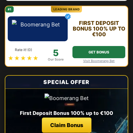
#1
LEADING BRAND
FIRST DEPOSIT
BONUS 100% UP TO
€100
Rate it! (0)
5
GET BONUS
★★★★★
Our Score
Visit Boomerang Bet
SPECIAL OFFER
First Deposit Bonus 100% up to €100
Claim Bonus