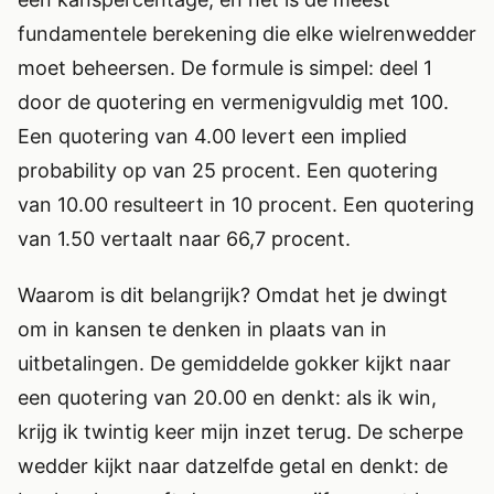
fundamentele berekening die elke wielrenwedder
moet beheersen. De formule is simpel: deel 1
door de quotering en vermenigvuldig met 100.
Een quotering van 4.00 levert een implied
probability op van 25 procent. Een quotering
van 10.00 resulteert in 10 procent. Een quotering
van 1.50 vertaalt naar 66,7 procent.
Waarom is dit belangrijk? Omdat het je dwingt
om in kansen te denken in plaats van in
uitbetalingen. De gemiddelde gokker kijkt naar
een quotering van 20.00 en denkt: als ik win,
krijg ik twintig keer mijn inzet terug. De scherpe
wedder kijkt naar datzelfde getal en denkt: de