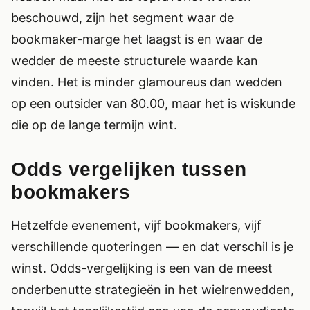
beschouwd, zijn het segment waar de
bookmaker-marge het laagst is en waar de
wedder de meeste structurele waarde kan
vinden. Het is minder glamoureus dan wedden
op een outsider van 80.00, maar het is wiskunde
die op de lange termijn wint.
Odds vergelijken tussen
bookmakers
Hetzelfde evenement, vijf bookmakers, vijf
verschillende quoteringen — en dat verschil is je
winst. Odds-vergelijking is een van de meest
onderbenutte strategieën in het wielrenwedden,