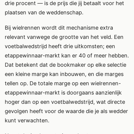
drie procent — is de prijs die jij betaalt voor het
plaatsen van de weddenschap.
Bij wielrennen wordt dit mechanisme extra
relevant vanwege de grootte van het veld. Een
voetbalwedstrijd heeft drie uitkomsten; een
etappewinnaar-markt kan er 40 of meer hebben.
Dat betekent dat de bookmaker op elke selectie
een kleine marge kan inbouwen, en die marges
tellen op. De totale marge op een wielrennen-
etappewinnaar-markt is doorgaans aanzienlijk
hoger dan op een voetbalwedstrijd, wat directe
gevolgen heeft voor de waarde die je als wedder
kunt verwachten.