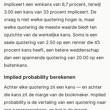
impliceert een winkans van 6,7 procent, terwijl
3.00 een kans van 33 procent impliceert. De
vraag is niet welke quotering hoger is, maar
welke quotering de meeste waarde biedt ten
opzichte van de werkelijke kans. Soms is een
saaie quotering van 2.50 op een renner die 45
procent kans heeft, een betere weddenschap
dan een spannende quotering van 20.00 op een
buitenkans.
Implied probability berekenen
Achter elke quotering zit een kans — en achter
die kans zit de marge van de bookmaker. Implied
probability is de vertaling van een quotering naar
een kanspercentage, en het is de meest