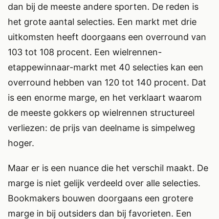
dan bij de meeste andere sporten. De reden is
het grote aantal selecties. Een markt met drie
uitkomsten heeft doorgaans een overround van
103 tot 108 procent. Een wielrennen-
etappewinnaar-markt met 40 selecties kan een
overround hebben van 120 tot 140 procent. Dat
is een enorme marge, en het verklaart waarom
de meeste gokkers op wielrennen structureel
verliezen: de prijs van deelname is simpelweg
hoger.
Maar er is een nuance die het verschil maakt. De
marge is niet gelijk verdeeld over alle selecties.
Bookmakers bouwen doorgaans een grotere
marge in bij outsiders dan bij favorieten. Een