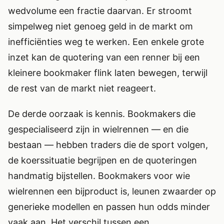
wedvolume een fractie daarvan. Er stroomt
simpelweg niet genoeg geld in de markt om
inefficiënties weg te werken. Een enkele grote
inzet kan de quotering van een renner bij een
kleinere bookmaker flink laten bewegen, terwijl
de rest van de markt niet reageert.
De derde oorzaak is kennis. Bookmakers die
gespecialiseerd zijn in wielrennen — en die
bestaan — hebben traders die de sport volgen,
de koerssituatie begrijpen en de quoteringen
handmatig bijstellen. Bookmakers voor wie
wielrennen een bijproduct is, leunen zwaarder op
generieke modellen en passen hun odds minder
vaak aan. Het verschil tussen een