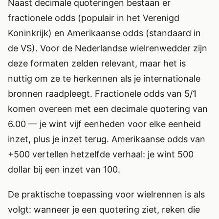
Naast decimale quoteringen bestaan er
fractionele odds (populair in het Verenigd
Koninkrijk) en Amerikaanse odds (standaard in
de VS). Voor de Nederlandse wielrenwedder zijn
deze formaten zelden relevant, maar het is
nuttig om ze te herkennen als je internationale
bronnen raadpleegt. Fractionele odds van 5/1
komen overeen met een decimale quotering van
6.00 — je wint vijf eenheden voor elke eenheid
inzet, plus je inzet terug. Amerikaanse odds van
+500 vertellen hetzelfde verhaal: je wint 500
dollar bij een inzet van 100.
De praktische toepassing voor wielrennen is als
volgt: wanneer je een quotering ziet, reken die