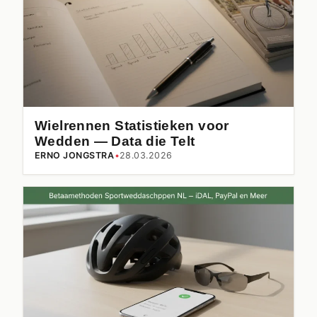
Wielrennen Statistieken voor
Wedden — Data die Telt
ERNO JONGSTRA
•
28.03.2026