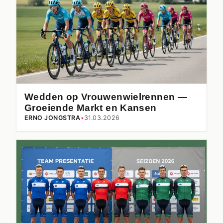
Wedden op Vrouwenwielrennen —
Groeiende Markt en Kansen
ERNO JONGSTRA
•
31.03.2026