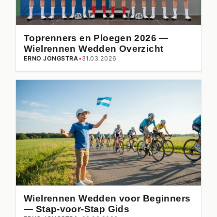
Toprenners en Ploegen 2026 —
Wielrennen Wedden Overzicht
ERNO JONGSTRA
•
31.03.2026
Wielrennen Wedden voor Beginners
— Stap-voor-Stap Gids