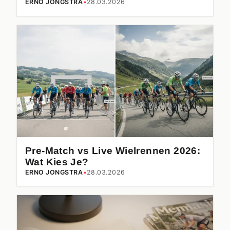
ERNO JONGSTRA
•
28.03.2026
Pre-Match vs Live Wielrennen 2026:
Wat Kies Je?
ERNO JONGSTRA
•
28.03.2026