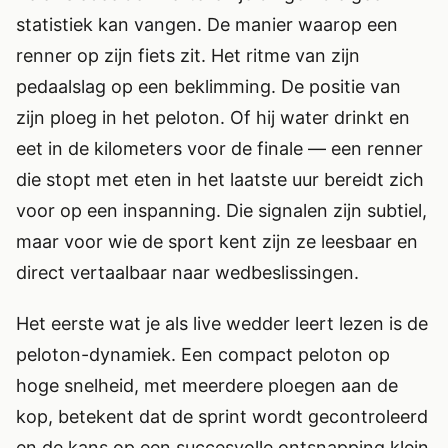
statistiek kan vangen. De manier waarop een
renner op zijn fiets zit. Het ritme van zijn
pedaalslag op een beklimming. De positie van
zijn ploeg in het peloton. Of hij water drinkt en
eet in de kilometers voor de finale — een renner
die stopt met eten in het laatste uur bereidt zich
voor op een inspanning. Die signalen zijn subtiel,
maar voor wie de sport kent zijn ze leesbaar en
direct vertaalbaar naar wedbeslissingen.
Het eerste wat je als live wedder leert lezen is de
peloton-dynamiek. Een compact peloton op
hoge snelheid, met meerdere ploegen aan de
kop, betekent dat de sprint wordt gecontroleerd
en de kans op een succesvolle ontsnapping klein