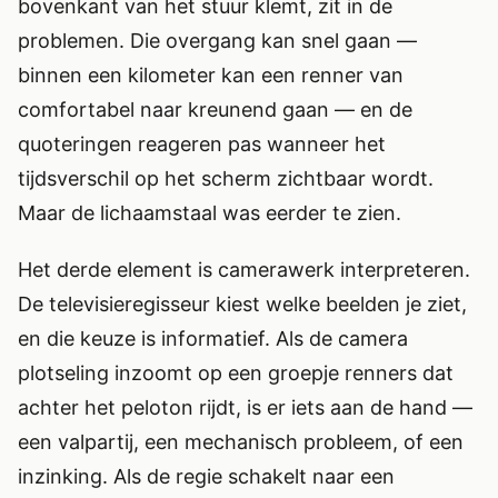
bovenkant van het stuur klemt, zit in de
problemen. Die overgang kan snel gaan —
binnen een kilometer kan een renner van
comfortabel naar kreunend gaan — en de
quoteringen reageren pas wanneer het
tijdsverschil op het scherm zichtbaar wordt.
Maar de lichaamstaal was eerder te zien.
Het derde element is camerawerk interpreteren.
De televisieregisseur kiest welke beelden je ziet,
en die keuze is informatief. Als de camera
plotseling inzoomt op een groepje renners dat
achter het peloton rijdt, is er iets aan de hand —
een valpartij, een mechanisch probleem, of een
inzinking. Als de regie schakelt naar een