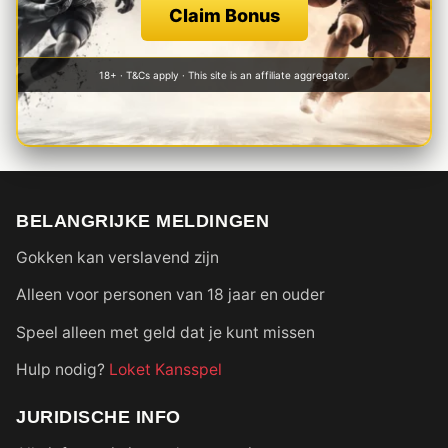
Claim Bonus
18+ · T&Cs apply · This site is an affiliate aggregator.
BELANGRIJKE MELDINGEN
Gokken kan verslavend zijn
Alleen voor personen van 18 jaar en ouder
Speel alleen met geld dat je kunt missen
Hulp nodig?
Loket Kansspel
JURIDISCHE INFO