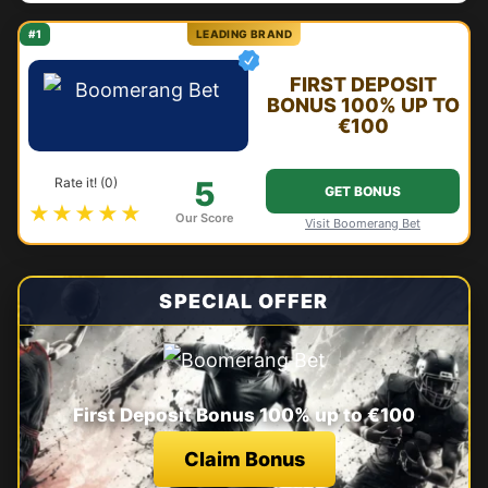
#1
LEADING BRAND
FIRST DEPOSIT
BONUS 100% UP TO
€100
Rate it! (0)
5
GET BONUS
★★★★★
Our Score
Visit Boomerang Bet
SPECIAL OFFER
First Deposit Bonus 100% up to €100
Claim Bonus