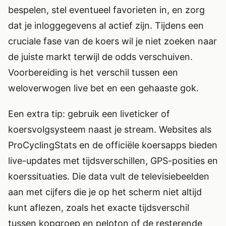
bespelen, stel eventueel favorieten in, en zorg
dat je inloggegevens al actief zijn. Tijdens een
cruciale fase van de koers wil je niet zoeken naar
de juiste markt terwijl de odds verschuiven.
Voorbereiding is het verschil tussen een
weloverwogen live bet en een gehaaste gok.
Een extra tip: gebruik een liveticker of
koersvolgsysteem naast je stream. Websites als
ProCyclingStats en de officiële koersapps bieden
live-updates met tijdsverschillen, GPS-posities en
koerssituaties. Die data vult de televisiebeelden
aan met cijfers die je op het scherm niet altijd
kunt aflezen, zoals het exacte tijdsverschil
tussen kopgroep en peloton of de resterende