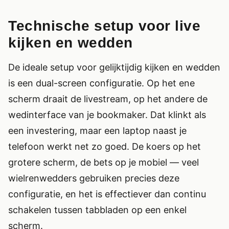
Technische setup voor live
kijken en wedden
De ideale setup voor gelijktijdig kijken en wedden
is een dual-screen configuratie. Op het ene
scherm draait de livestream, op het andere de
wedinterface van je bookmaker. Dat klinkt als
een investering, maar een laptop naast je
telefoon werkt net zo goed. De koers op het
grotere scherm, de bets op je mobiel — veel
wielrenwedders gebruiken precies deze
configuratie, en het is effectiever dan continu
schakelen tussen tabbladen op een enkel
scherm.