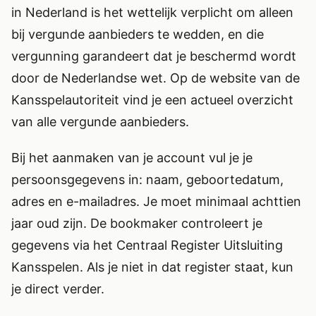
in Nederland is het wettelijk verplicht om alleen
bij vergunde aanbieders te wedden, en die
vergunning garandeert dat je beschermd wordt
door de Nederlandse wet. Op de website van de
Kansspelautoriteit vind je een actueel overzicht
van alle vergunde aanbieders.
Bij het aanmaken van je account vul je je
persoonsgegevens in: naam, geboortedatum,
adres en e-mailadres. Je moet minimaal achttien
jaar oud zijn. De bookmaker controleert je
gegevens via het Centraal Register Uitsluiting
Kansspelen. Als je niet in dat register staat, kun
je direct verder.