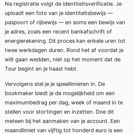
Na registratie volgt de identiteitsverificatie. Je
uploadt een foto van je identiteitsbewijs —
paspoort of rijbewijs — en soms een bewijs van
je adres, zoals een recent bankafschrift of
energierekening. Dit proces kan enkele uren tot
twee werkdagen duren. Rond het af voordat je
wilt gaan wedden, niet op het moment dat de
Tour begint en je haast hebt.
Vervolgens stel je je speellimieten in. De
bookmaker biedt je de mogelijkheid om een
maximumbedrag per dag, week of maand in te
stellen voor stortingen en inzetten. Doe dit
meteen bij het aanmaken van je account. Een
maandlimiet van vijftig tot honderd euro is een