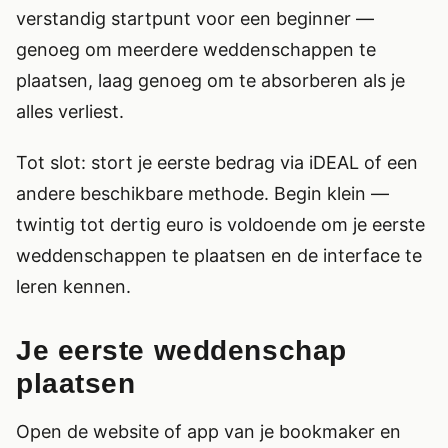
verstandig startpunt voor een beginner —
genoeg om meerdere weddenschappen te
plaatsen, laag genoeg om te absorberen als je
alles verliest.
Tot slot: stort je eerste bedrag via iDEAL of een
andere beschikbare methode. Begin klein —
twintig tot dertig euro is voldoende om je eerste
weddenschappen te plaatsen en de interface te
leren kennen.
Je eerste weddenschap
plaatsen
Open de website of app van je bookmaker en