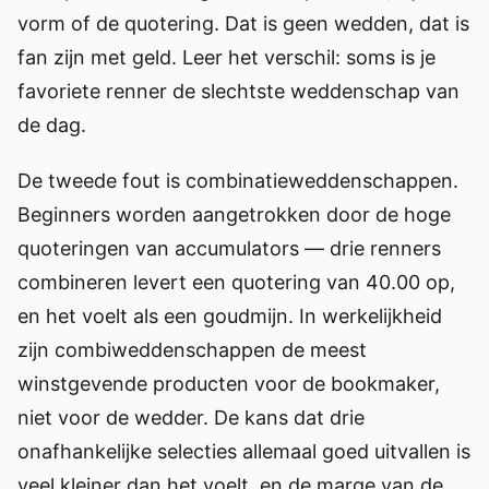
vorm of de quotering. Dat is geen wedden, dat is
fan zijn met geld. Leer het verschil: soms is je
favoriete renner de slechtste weddenschap van
de dag.
De tweede fout is combinatieweddenschappen.
Beginners worden aangetrokken door de hoge
quoteringen van accumulators — drie renners
combineren levert een quotering van 40.00 op,
en het voelt als een goudmijn. In werkelijkheid
zijn combiweddenschappen de meest
winstgevende producten voor de bookmaker,
niet voor de wedder. De kans dat drie
onafhankelijke selecties allemaal goed uitvallen is
veel kleiner dan het voelt, en de marge van de