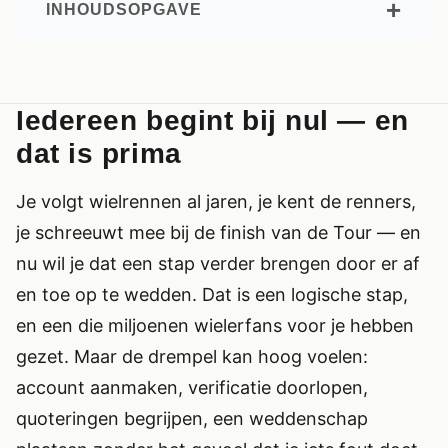
INHOUDSOPGAVE
Iedereen begint bij nul — en
dat is prima
Je volgt wielrennen al jaren, je kent de renners,
je schreeuwt mee bij de finish van de Tour — en
nu wil je dat een stap verder brengen door er af
en toe op te wedden. Dat is een logische stap,
en een die miljoenen wielerfans voor je hebben
gezet. Maar de drempel kan hoog voelen:
account aanmaken, verificatie doorlopen,
quoteringen begrijpen, een weddenschap