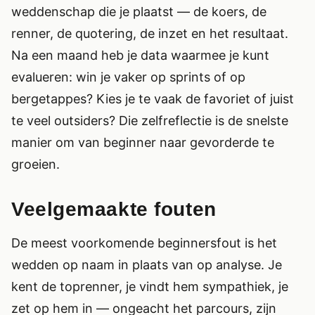
weddenschap die je plaatst — de koers, de
renner, de quotering, de inzet en het resultaat.
Na een maand heb je data waarmee je kunt
evalueren: win je vaker op sprints of op
bergetappes? Kies je te vaak de favoriet of juist
te veel outsiders? Die zelfreflectie is de snelste
manier om van beginner naar gevorderde te
groeien.
Veelgemaakte fouten
De meest voorkomende beginnersfout is het
wedden op naam in plaats van op analyse. Je
kent de toprenner, je vindt hem sympathiek, je
zet op hem in — ongeacht het parcours, zijn