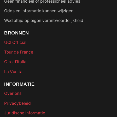
Geen financieel of professioneel advies
Odds en informatie kunnen wijzigen
Wed altijd op eigen verantwoordelijkheid
BRONNEN
UCI Official
Tour de France
Giro d'Italia
La Vuelta
INFORMATIE
Over ons
Privacybeleid
Juridische informatie