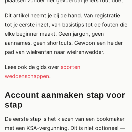
plaatsen zonder het gevoel dat je iets fout doet.
Dit artikel neemt je bij de hand. Van registratie
tot je eerste inzet, van basistips tot de fouten die
elke beginner maakt. Geen jargon, geen
aannames, geen shortcuts. Gewoon een helder
pad van wielrenfan naar wielrenwedder.
Lees ook de gids over
soorten
weddenschappen
.
Account aanmaken stap voor
stap
De eerste stap is het kiezen van een bookmaker
met een KSA-vergunning. Dit is niet optioneel —