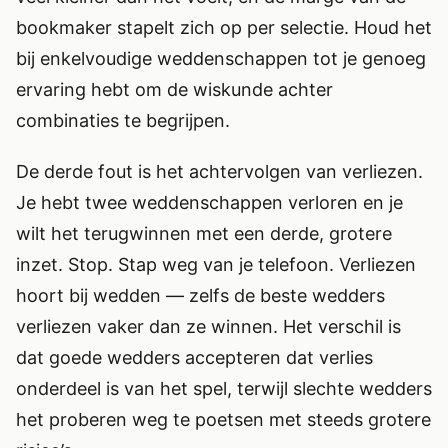
bookmaker stapelt zich op per selectie. Houd het
bij enkelvoudige weddenschappen tot je genoeg
ervaring hebt om de wiskunde achter
combinaties te begrijpen.
De derde fout is het achtervolgen van verliezen.
Je hebt twee weddenschappen verloren en je
wilt het terugwinnen met een derde, grotere
inzet. Stop. Stap weg van je telefoon. Verliezen
hoort bij wedden — zelfs de beste wedders
verliezen vaker dan ze winnen. Het verschil is
dat goede wedders accepteren dat verlies
onderdeel is van het spel, terwijl slechte wedders
het proberen weg te poetsen met steeds grotere