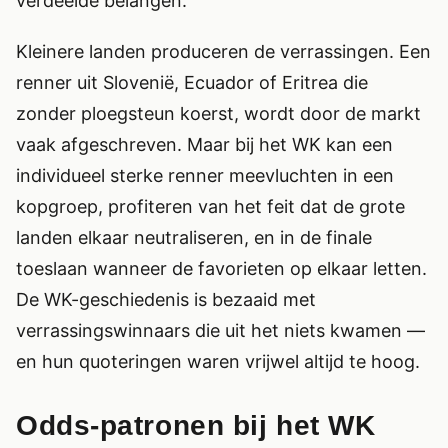
verdeelde belangen.
Kleinere landen produceren de verrassingen. Een
renner uit Slovenië, Ecuador of Eritrea die
zonder ploegsteun koerst, wordt door de markt
vaak afgeschreven. Maar bij het WK kan een
individueel sterke renner meevluchten in een
kopgroep, profiteren van het feit dat de grote
landen elkaar neutraliseren, en in de finale
toeslaan wanneer de favorieten op elkaar letten.
De WK-geschiedenis is bezaaid met
verrassingswinnaars die uit het niets kwamen —
en hun quoteringen waren vrijwel altijd te hoog.
Odds-patronen bij het WK