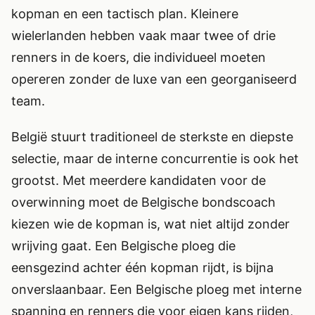
kopman en een tactisch plan. Kleinere
wielerlanden hebben vaak maar twee of drie
renners in de koers, die individueel moeten
opereren zonder de luxe van een georganiseerd
team.
België stuurt traditioneel de sterkste en diepste
selectie, maar de interne concurrentie is ook het
grootst. Met meerdere kandidaten voor de
overwinning moet de Belgische bondscoach
kiezen wie de kopman is, wat niet altijd zonder
wrijving gaat. Een Belgische ploeg die
eensgezind achter één kopman rijdt, is bijna
onverslaanbaar. Een Belgische ploeg met interne
spanning en renners die voor eigen kans rijden,