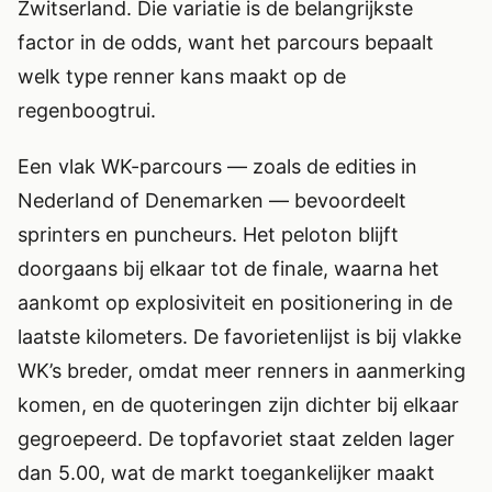
Zwitserland. Die variatie is de belangrijkste
factor in de odds, want het parcours bepaalt
welk type renner kans maakt op de
regenboogtrui.
Een vlak WK-parcours — zoals de edities in
Nederland of Denemarken — bevoordeelt
sprinters en puncheurs. Het peloton blijft
doorgaans bij elkaar tot de finale, waarna het
aankomt op explosiviteit en positionering in de
laatste kilometers. De favorietenlijst is bij vlakke
WK’s breder, omdat meer renners in aanmerking
komen, en de quoteringen zijn dichter bij elkaar
gegroepeerd. De topfavoriet staat zelden lager
dan 5.00, wat de markt toegankelijker maakt