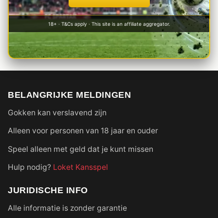
18+ · T&Cs apply · This site is an affiliate aggregator.
BELANGRIJKE MELDINGEN
Gokken kan verslavend zijn
Alleen voor personen van 18 jaar en ouder
Speel alleen met geld dat je kunt missen
Hulp nodig?
Loket Kansspel
JURIDISCHE INFO
Alle informatie is zonder garantie