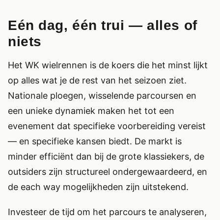
Eén dag, één trui — alles of
niets
Het WK wielrennen is de koers die het minst lijkt
op alles wat je de rest van het seizoen ziet.
Nationale ploegen, wisselende parcoursen en
een unieke dynamiek maken het tot een
evenement dat specifieke voorbereiding vereist
— en specifieke kansen biedt. De markt is
minder efficiënt dan bij de grote klassiekers, de
outsiders zijn structureel ondergewaardeerd, en
de each way mogelijkheden zijn uitstekend.
Investeer de tijd om het parcours te analyseren,