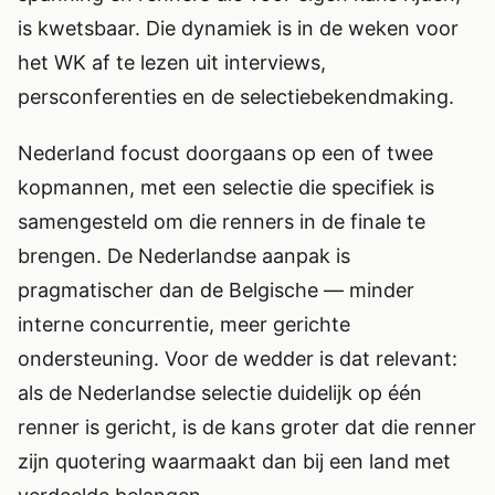
is kwetsbaar. Die dynamiek is in de weken voor
het WK af te lezen uit interviews,
persconferenties en de selectiebekendmaking.
Nederland focust doorgaans op een of twee
kopmannen, met een selectie die specifiek is
samengesteld om die renners in de finale te
brengen. De Nederlandse aanpak is
pragmatischer dan de Belgische — minder
interne concurrentie, meer gerichte
ondersteuning. Voor de wedder is dat relevant:
als de Nederlandse selectie duidelijk op één
renner is gericht, is de kans groter dat die renner
zijn quotering waarmaakt dan bij een land met