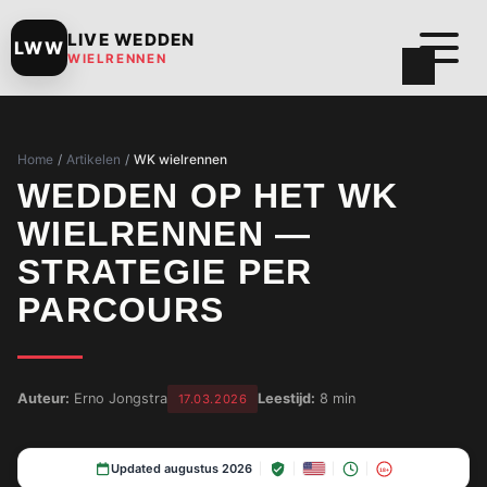
LIVE WEDDEN
LWW
WIELRENNEN
Home
Artikelen
WK wielrennen
WEDDEN OP HET WK
WIELRENNEN —
STRATEGIE PER
PARCOURS
Auteur:
Erno Jongstra
Leestijd:
8 min
17.03.2026
Updated augustus 2026
18+