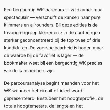
Een bergachtig WK-parcours — zeldzamer maar
spectaculair — verschuift de kansen naar pure
klimmers en allrounders. Bij deze edities is de
favorietengroep kleiner en zijn de quoteringen
sterker geconcentreerd bij de top twee of drie
kandidaten. De voorspelbaarheid is hoger, maar
de waarde bij de favoriet is lager — de
bookmaker weet bij een bergachtig WK precies
wie de kanshebbers zijn.
De parcoursanalyse begint maanden voor het
WK wanneer het circuit officieel wordt
gepresenteerd. Bestudeer het hoogteprofiel, de
totale hoogtemeters, de lengte en het