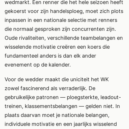
wedmarkt. Een renner die het hele seizoen heeft
gekoerst voor zijn handelsploeg, moet zich plots
inpassen in een nationale selectie met renners
die normaal gesproken zijn concurrenten zijn.
Oude rivaliteiten, verschillende teambelangen en
wisselende motivatie creëren een koers die
fundamenteel anders is dan elk ander
evenement op de kalender.
Voor de wedder maakt die uniciteit het WK
zowel fascinerend als verraderlijk. De
gebruikelijke patronen — ploegsterkte, leadout-
treinen, klassementsbelangen — gelden niet. In
plaats daarvan moet je nationale belangen,
individuele motivatie en een jaarlijks wisselend