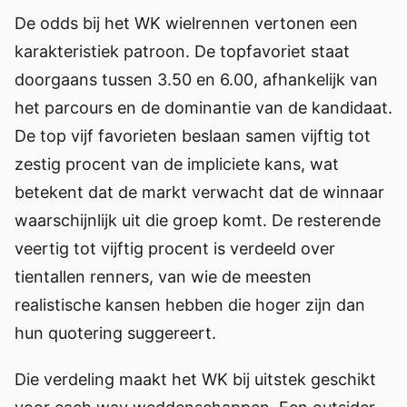
De odds bij het WK wielrennen vertonen een
karakteristiek patroon. De topfavoriet staat
doorgaans tussen 3.50 en 6.00, afhankelijk van
het parcours en de dominantie van de kandidaat.
De top vijf favorieten beslaan samen vijftig tot
zestig procent van de impliciete kans, wat
betekent dat de markt verwacht dat de winnaar
waarschijnlijk uit die groep komt. De resterende
veertig tot vijftig procent is verdeeld over
tientallen renners, van wie de meesten
realistische kansen hebben die hoger zijn dan
hun quotering suggereert.
Die verdeling maakt het WK bij uitstek geschikt