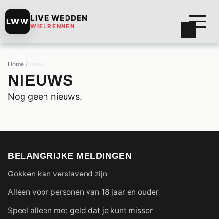
LIVE WEDDEN
LWW
WIELRENNEN
Home
news
NIEUWS
Nog geen nieuws.
BELANGRIJKE MELDINGEN
Gokken kan verslavend zijn
Alleen voor personen van 18 jaar en ouder
Speel alleen met geld dat je kunt missen