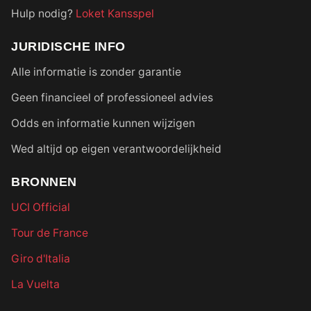
Hulp nodig?
Loket Kansspel
JURIDISCHE INFO
Alle informatie is zonder garantie
Geen financieel of professioneel advies
Odds en informatie kunnen wijzigen
Wed altijd op eigen verantwoordelijkheid
BRONNEN
UCI Official
Tour de France
Giro d'Italia
La Vuelta